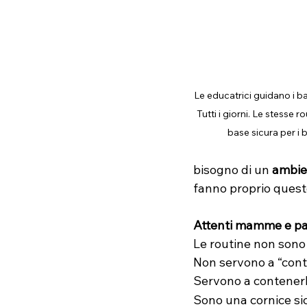
Le educatrici guidano i ba
Tutti i giorni. Le stesse r
base sicura per i 
bisogno di un 
ambie
fanno proprio questo
Attenti mamme e papà
Le routine non sono 
Non servono a “contr
Servono a contenerlo,
Sono una cornice si