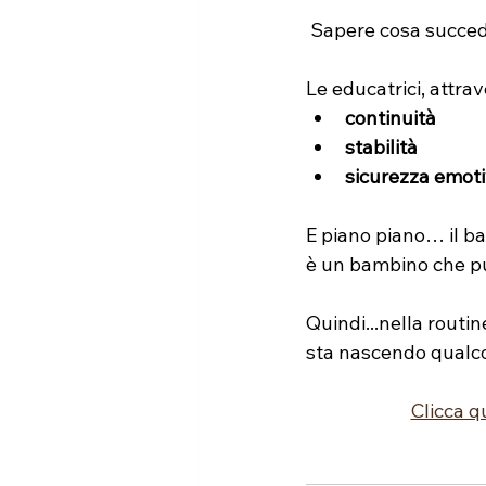
 Sapere cosa succede
Le educatrici, attrav
continuità
stabilità
sicurezza emot
E piano piano… il ba
è un bambino che p
Quindi...nella routin
sta nascendo qualco
Clicca q