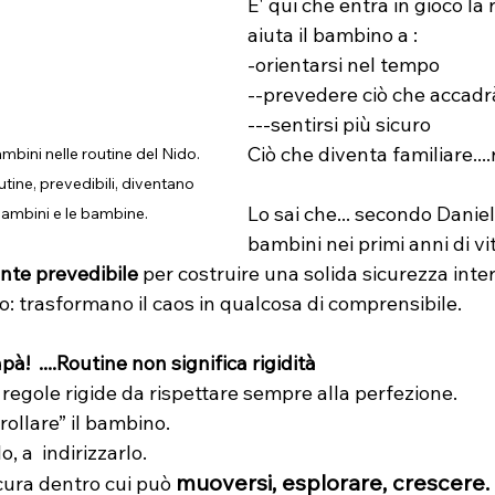
E' qui che entra in gioco la 
aiuta il bambino a :
-orientarsi nel tempo
--prevedere ciò che accadr
---sentirsi più sicuro
Ciò che diventa familiare....
mbini nelle routine del Nido. 
outine, prevedibili, diventano 
Lo sai che... secondo Daniel 
bambini e le bambine.
bambini nei primi anni di v
nte prevedibile
 per costruire una solida sicurezza inter
: trasformano il caos in qualcosa di comprensibile.
!  ....Routine non significa rigidità
regole rigide da rispettare sempre alla perfezione.
ollare” il bambino.
 a  indirizzarlo. 
muoversi, esplorare, crescere.
cura dentro cui può 