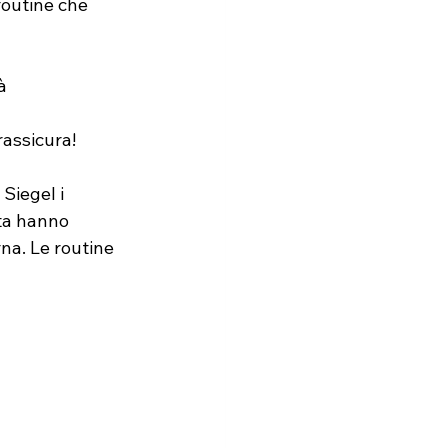
routine che 
à
rassicura!
Siegel i 
ita hanno 
na. Le routine 