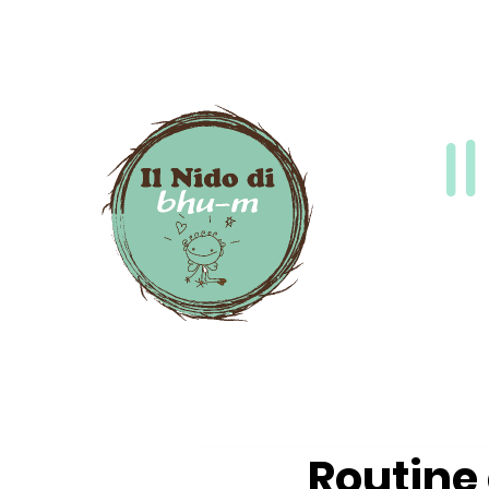
I
Routine