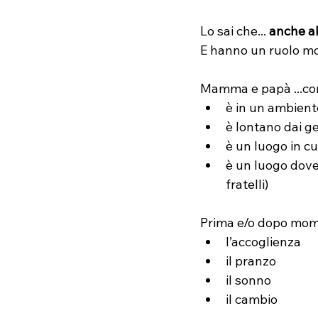
Lo sai che... 
anche al
E hanno un ruolo mo
Mamma e papà ...con
è in un ambien
è lontano dai ge
è un luogo in cu
è un luogo dove 
fratelli)
Prima e/o dopo mom
l’accoglienza
il pranzo
il sonno
il cambio