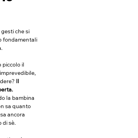
gesti che si 
no fondamentali 
.
piccolo il 
mprevedibile, 
ndere? 
Il 
erta.
do la bambina 
on sa quanto 
sa ancora 
 di sè.