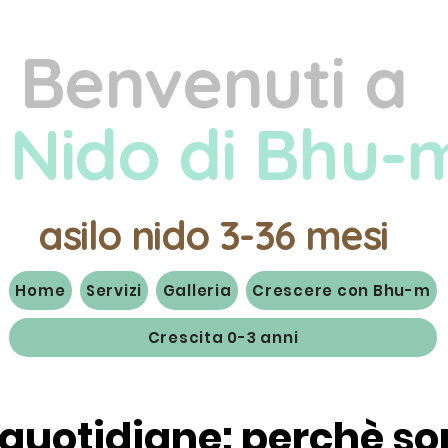
Benvenuti a
l Nido di Bhu-
asilo nido 3-36 mesi
Home
Servizi
Galleria
Crescere con Bhu-m
Crescita 0-3 anni
 quotidiane: perchè s