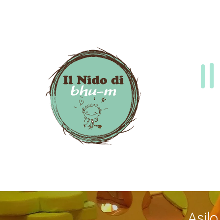
I
Asil