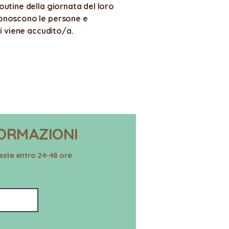
utine della giornata del loro
onoscono le persone e
ui viene accudito/a.
ORMAZIONI
ieste entro 24-48 ore