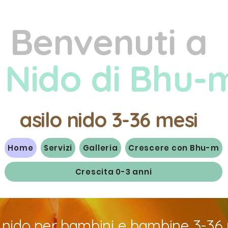
Benvenuti a
l Nido di Bhu-
asilo nido 3-36 mesi
Home
Servizi
Galleria
Crescere con Bhu-m
Crescita 0-3 anni
o nido per bambini e bambine 3-36 