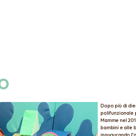
mo
Dopo più di diec
polifunzionale 
Mamme nel 2018
bambini e alle 
inaugurando l’a