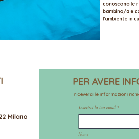
conoscono le ro
bambino/a e c
l'ambiente in c
TI
PER AVERE INF
riceverai le informazioni rich
Inserisci la tua email
22 Milano
Nome