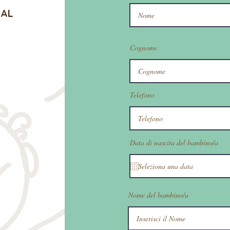
IAL
Cognome
Telefono
Data di nascita del bambino/a
Nome del bambino/a