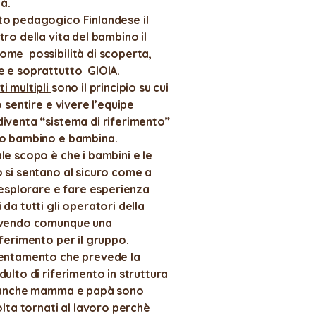
tà.
to pedagogico Finlandese il
ro della vita del bambino il
ome possibilità di scoperta,
e e soprattutto GIOIA.
i multipli
sono il principio su cui
o sentire e vivere l’equipe
iventa “sistema di riferimento”
lo bambino e bambina.
le scopo è che i bambini e le
 si sentano al sicuro come a
i esplorare e fare esperienza
 da tutti gli operatori della
avendo comunque una
iferimento per il gruppo.
ientamento che prevede la
dulto di riferimento in struttura
, anche mamma e papà sono
volta tornati al lavoro perchè