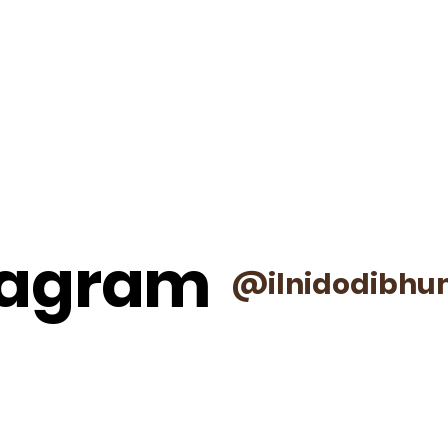
stagram
@ilnidodibhu