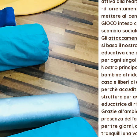
attiva alla real
-di orientamen
mettere al cent
GIOCO inteso c
scambio social
Gli
attaccament
si basa il nostr
educativa che d
per ogni singo
Nostro principa
bambine al nido
casa e liberi d
perchè accuditi
struttura pur 
educatrice di r
Grazie all'amb
presenza dell'a
per tre giorni
tranquilli una 