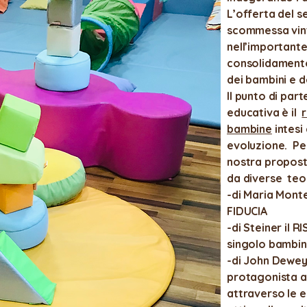
L’offerta del se
scommessa vinta
nell’importante
consolidamento
dei bambini e d
Il punto di par
educativa è il
r
bambine
intesi
evoluzione. Per
nostra propos
da diverse teor
-di Maria Monte
FIDUCIA
-di Steiner il 
singolo bambi
-di John Dewey
protagonista a
attraverso le 